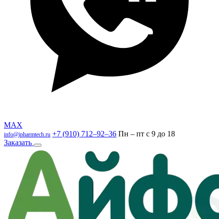
MAX
+7 (910) 712–92–36
Пн – пт с 9 до 18
info@ipharmtech.ru
Заказать