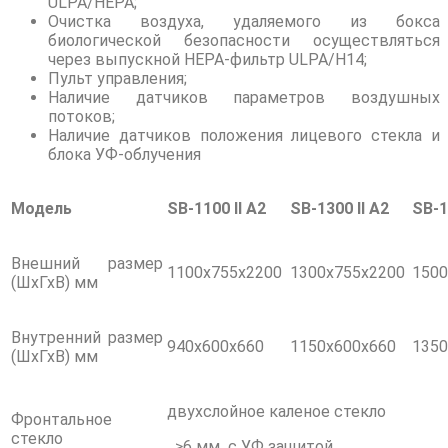
ULPA/НЕРА;
Очистка воздуха, удаляемого из бокса
биологической безопасности осуществляться
через выпускной НЕРА-фильтр ULPA/Н14;
Пульт управления;
Наличие датчиков параметров воздушных
потоков;
Наличие датчиков положения лицевого стекла и
блока УФ-облучения
Модель
SB-1100 II A2
SB-1300 II A2
SB-1
Внешний размер
1100x755x2200
1300x755x2200
1500
(ШхГхВ) мм
Внутренний размер
940x600x660
1150x600x660
1350
(ШхГхВ) мм
двухслойное каленое стекло
Фронтальное
стекло
≥6 мм с УФ защитой