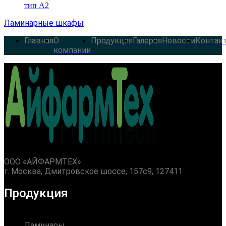
Ламинарные шкафы
Главная
О
Продукция
Галерея
Новости
Контак
компании
ООО «АЙФАРМТЕХ»
г. Москва, Дмитровское шоссе, 157с9, 127411
Продукция
Ламинары