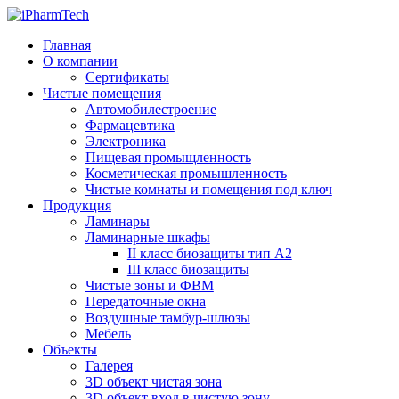
Главная
О компании
Сертификаты
Чистые помещения
Автомобилестроение
Фармацевтика
Электроника
Пищевая промыщленность
Косметическая промышленность
Чистые комнаты и помещения под ключ
Продукция
Ламинары
Ламинарные шкафы
II класс биозащиты тип А2
III класс биозащиты
Чистые зоны и ФВМ
Передаточные окна
Воздушные тамбур-шлюзы
Мебель
Объекты
Галерея
3D объект чистая зона
3D объект вход в чистую зону